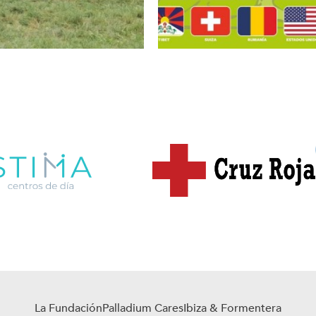
La Fundación
Palladium Cares
Ibiza & Formentera